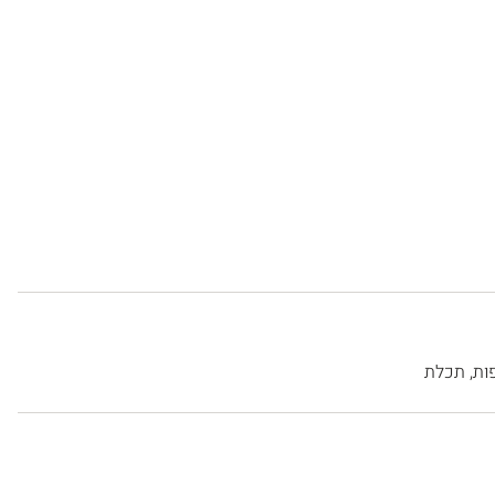
ות
,
תכלת