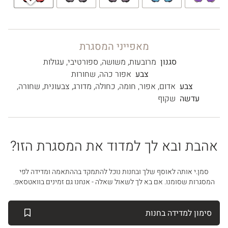
₪
790
מאפייני המסגרת
סגנון
מרובעות
,
משושה
,
ספורטיבי
,
עגולות
צבע
אפור כהה
,
שחורות
צבע
אדום
,
אפור
,
חומה
,
כחולה
,
מדורג
,
צבעונית
,
שחורה
,
עדשה
שקוף
אהבת ובא לך למדוד את המסגרת הזו?
סמן.י אותה לאוסף שלך ובחנות נוכל להתמקד בההתאמה ומדידה לפי
המסגרות שסומנו. אם בא לך לשאול שאלה - אנחנו גם זמינים בוואטסאפ.
סימון למדידה בחנות