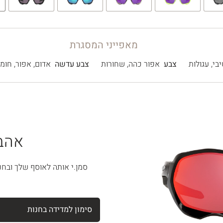
₪
970
מאפייני המסגרת
בי
,
עגולות
צבע
אפור כהה
,
שחורות
צבע עדשה
אדום
,
אפור
,
חומ
אהבת
סמן.י אותה לאוסף שלך ובחנ
סימון למדידה בחנות